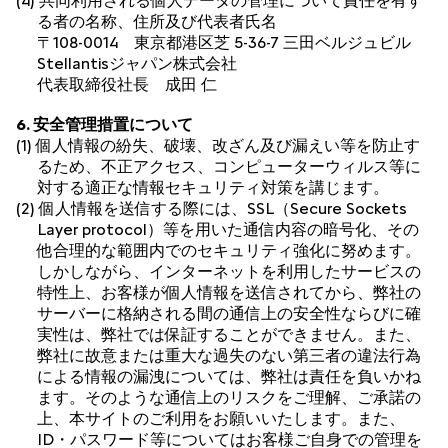
(4) 共同利用される個人データの管理について責任を有す
る者の名称、住所及び代表者氏名
〒108-0014 東京都港区芝 5-36-7 三田ベルジュビル
Stellantisジャパン株式会社
代表取締役社長 成田 仁
6. 安全管理措置について
(1) 個人情報の紛失、破壊、改ざん及び漏えい等を防止す
るため、不正アクセス、コンピューターウィルス等に
対する適正な情報セキュリティ対策を講じます。
(2) 個人情報を送信する際には、SSL（Secure Sockets
Layer protocol）等を用いた通信内容の暗号化、その
他合理的な範囲内でのセキュリティ強化に努めます。
しかしながら、インターネットを利用したサービスの
特性上、お客様が個人情報を送信されてから、弊社の
サーバーに格納される間の通信上の安全性ならびに確
実性は、弊社では保証することができません。また、
弊社に故意または重大な過失のない第三者の違法行為
による情報の漏洩については、弊社は責任を負いかね
ます。そのような通信上のリスクをご理解、ご承諾の
上、本サイトのご利用をお願いいたします。また、
ID・パスワード等についてはお客様ご自身での管理を