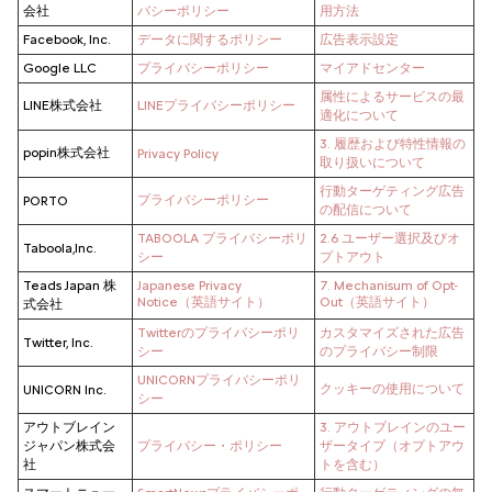
会社
バシーポリシー
用方法
Facebook, Inc.
データに関するポリシー
広告表示設定
Google LLC
プライバシーポリシー
マイアドセンター
属性によるサービスの最
LINE株式会社
LINEプライバシーポリシー
適化について
3. 履歴および特性情報の
popin株式会社
Privacy Policy
取り扱いについて
行動ターゲティング広告
プライバシーポリシー
PORTO
の配信について
TABOOLA プライバシーポリ
2.6 ユーザー選択及びオ
Taboola,Inc.
シー
プトアウト
Teads Japan 株
Japanese Privacy
7. Mechanisum of Opt-
Notice（英語サイト）
Out（英語サイト）
式会社
Twitterのプライバシーポリ
カスタマイズされた広告
Twitter, Inc.
シー
のプライバシー制限
UNICORNプライバシーポリ
クッキーの使用について
UNICORN Inc.
シー
アウトブレイン
3. アウトブレインのユー
ジャパン株式会
プライバシー・ポリシー
ザータイプ（オプトアウ
社
トを含む）