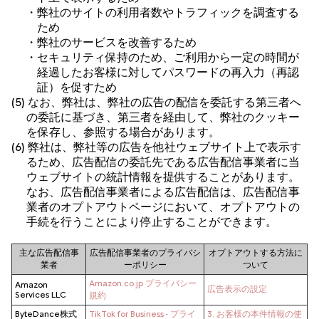
・弊社のサイトの利用者数やトラフィックを調査する
ため
・弊社のサービスを改善するため
・セキュリティ保持のため、ご利用から一定の時間が
経過したお客様に対してパスワードの再入力（再認
証）を促すため
(5) なお、弊社は、弊社の広告の配信を委託する第三者へ
の委託に基づき、第三者を経由して、弊社のクッキー
を保存し、参照する場合があります。
(6) 弊社は、弊社等の広告を他社ウェブサイト上で表示す
るため、広告配信の委託先である広告配信事業者に当
ウェブサイトの統計情報を提供することがあります。
なお、広告配信事業者による広告配信は、広告配信事
業者のオプトアウトページにおいて、オプトアウトの
手続を行うことにより停止することができます。
主な広告配信事
広告配信事業者のプライバシ
オプトアウトする方法に
業者
ーポリシー
ついて
Amazon.co.jp プライバシー
Amazon
広告表示の設定
Services LLC
規約
ByteDance株式
TikTok for Business - プライ
3. お客様の本件情報の使