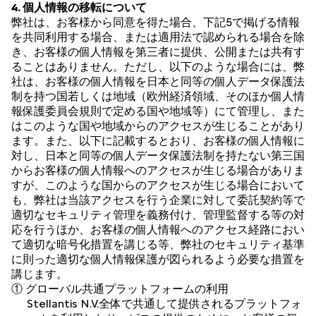
4. 個人情報の移転について
弊社は、お客様から同意を得た場合、下記5で掲げる情報
を共同利用する場合、または適用法で認められる場合を除
き、お客様の個人情報を第三者に提供、公開または共有す
ることはありません。ただし、以下のような場合には、弊
社は、お客様の個人情報を日本と同等の個人データ保護法
制を持つ国若しくは地域（欧州経済領域、そのほか個人情
報保護委員会規則で定める国や地域等）にて管理し、また
はこのような国や地域からのアクセスが生じることがあり
ます。また、以下に記載するとおり、お客様の個人情報に
対し、日本と同等の個人データ保護法制を持たない第三国
からお客様の個人情報へのアクセスが生じる場合がありま
すが、このような国からのアクセスが生じる場合において
も、弊社は当該アクセスを行う企業に対して委託契約等で
適切なセキュリティ管理を義務付け、管理監督する等の対
応を行うほか、お客様の個人情報へのアクセス経路におい
て適切な暗号化措置を講じる等、弊社のセキュリティ基準
に則った適切な個人情報保護が図られるよう必要な措置を
講じます。
① グローバル共通プラットフォームの利用
Stellantis N.V.全体で共通して提供されるプラットフォ