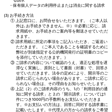
る請求
・保有個人データの利用停止または消去に関する請求
(3) お手続き方法
① 上記窓口に、お問合せをいただきます。（ご本人以
外は､お手続きできません。※）※必要に応じ、請
求用紙や、お手続きのご案内等を郵送させていただ
きます。
② 請求用紙に所定の事項をご記入いただき、ご返送い
ただきます。（ご本人であることを確認するために
弊社が別途指定する公的機関発行の証明書のコピー
を添付していただきます。）
③ ご請求の内容について確認のうえ、適正な処理を遅
滞なく実施し、原則として書面（封書）で、回答さ
せていただきます。法令の定めにより、開示等のご
請求に応じられない場合があります。ご請求に応じ
られない場合は、その理由をお知らせいたします。
④ 上記（2）のご請求内容のうち、1.の「利用目的の通
知に関する請求」と 2.の「開示請求」については1
件につき1000円の手数料をお支払いいただきま
す。※お支払いの方法は、回答に同封する請求書に
記載いたします。※代理人の方からの請求をご希望