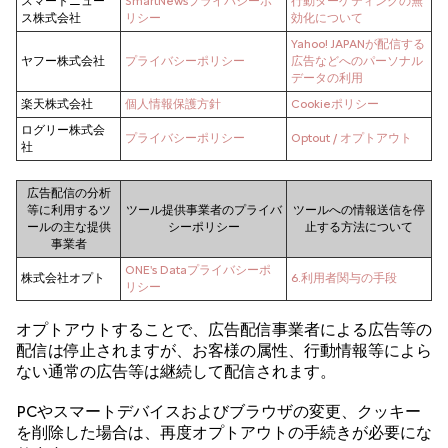
スマートニュー
SmartNewsプライバシーポ
行動ターゲティングの無
ス株式会社
リシー
効化について
Yahoo! JAPANが配信する
ヤフー株式会社
プライバシーポリシー
広告などへのパーソナル
データの利用
楽天株式会社
個人情報保護方針
Cookieポリシー
ログリー株式会
プライバシーポリシー
Optout / オプトアウト
社
広告配信の分析
等に利用するツ
ツール提供事業者のプライバ
ツールへの情報送信を停
ールの主な提供
シーポリシー
止する方法について
事業者
ONE's Dataプライバシーポ
株式会社オプト
6.利用者関与の手段
リシー
オプトアウトすることで、広告配信事業者による広告等の
配信は停止されますが、お客様の属性、行動情報等によら
ない通常の広告等は継続して配信されます。
PCやスマートデバイスおよびブラウザの変更、クッキー
を削除した場合は、再度オプトアウトの手続きが必要にな