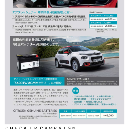
ＣＨＥＣＫ ＵＰ ＣＡＭＰＡＩＧＮ