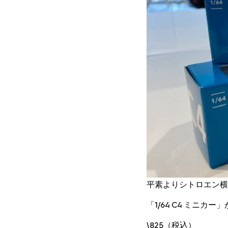
平素よりシトロエン横
「1/64 C4 ミニカ
\825（税込）